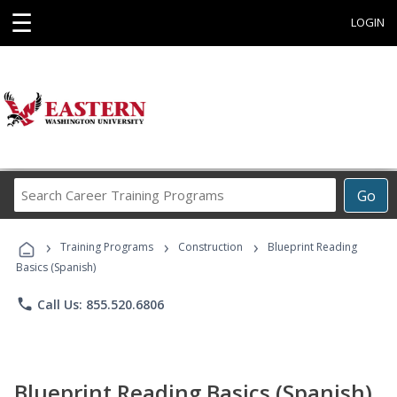
☰
LOGIN
Search
Go
Career
Training
›
›
›
Programs
Training Programs
Construction
Blueprint Reading
Basics (Spanish)
phone
Call Us: 855.520.6806
Blueprint Reading Basics (Spanish)