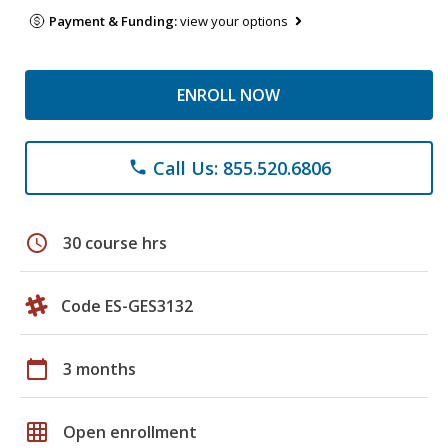
Payment & Funding:
view your options
ENROLL NOW
Call Us: 855.520.6806
phone
schedule
30 course hrs
Code ES-GES3132
calendar_today
3 months
grid_on
Open enrollment