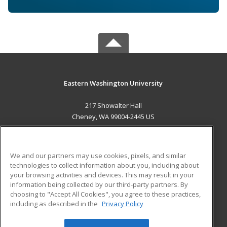
Eastern Washington University
217 Showalter Hall
Cheney, WA 99004-2445 US
MAIN CONTENT
Career Training
We and our partners may use cookies, pixels, and similar
technologies to collect information about you, including about
ADDITIONAL RESOURCES
your browsing activities and devices. This may result in your
information being collected by our third-party partners. By
Military
Student Blog
choosing to "Accept All Cookies", you agree to these practices,
Financial Assistance
including as described in the
Privacy Policy
Help