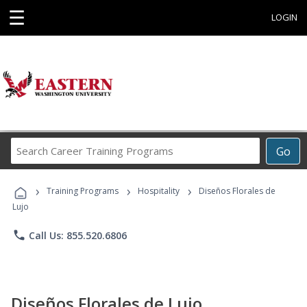
☰
LOGIN
Search
Go
Career
Training
›
›
›
Programs
Training Programs
Hospitality
Diseños Florales de
Lujo
phone
Call Us: 855.520.6806
Diseños Florales de Lujo