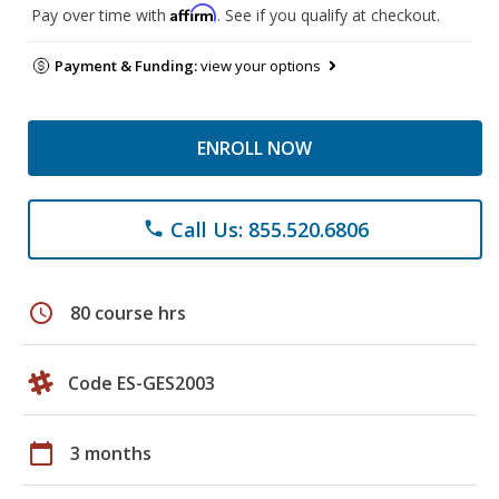
Affirm
Pay over time with
. See if you qualify at checkout.
Payment & Funding:
view your options
ENROLL NOW
Call Us: 855.520.6806
phone
schedule
80 course hrs
Code ES-GES2003
calendar_today
3 months