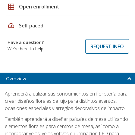
grid_on
Open enrollment
speed
Self paced
Have a question?
REQUEST INFO
We're here to help
Overview
Aprenderá a utilizar sus conocimientos en floristería para
crear diseños florales de lujo para distintos eventos,
ocasiones especiales y arreglos decorativos de impacto.
También aprenderá a diseñar paisajes de mesa utilizando
elementos florales para centros de mesa, así como a
incorporar velas, velas votivas e iluminación LED para