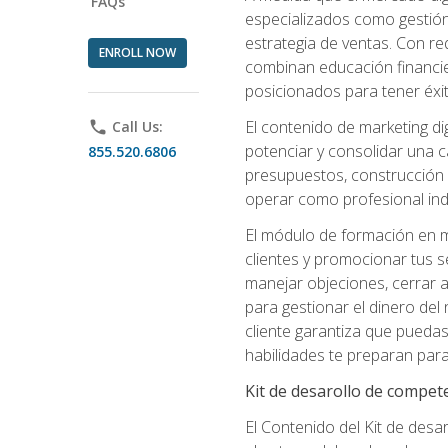
FAQs
especializados como gestión 
estrategia de ventas. Con re
ENROLL NOW
combinan educación financiera
posicionados para tener éxi
El contenido de marketing dig
phone
Call Us:
potenciar y consolidar una c
855.520.6806
presupuestos, construcción d
operar como profesional in
El módulo de formación en ma
clientes y promocionar tus s
manejar objeciones, cerrar 
para gestionar el dinero del n
cliente garantiza que pueda
habilidades te preparan para
Kit de desarollo de compet
El Contenido del Kit de desa