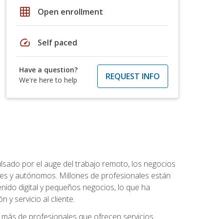
grid_on
Open enrollment
speed
Self paced
Have a question?
REQUEST INFO
We're here to help
lsado por el auge del trabajo remoto, los negocios
ibles y autónomos. Millones de profesionales están
nido digital y pequeños negocios, lo que ha
y servicio al cliente.
más de profesionales que ofrecen servicios