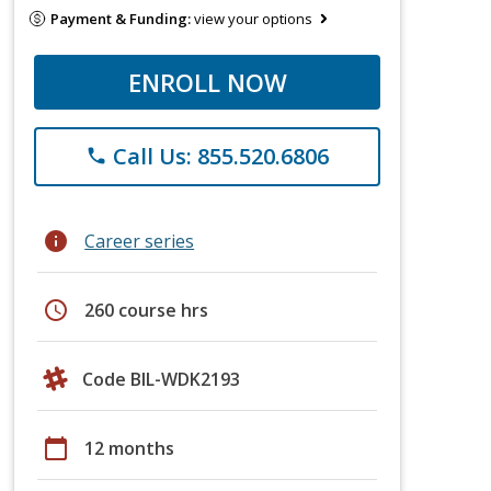
Payment & Funding:
view your options
ENROLL NOW
Call Us: 855.520.6806
phone
info
Career series
schedule
260 course hrs
Code BIL-WDK2193
calendar_today
12 months