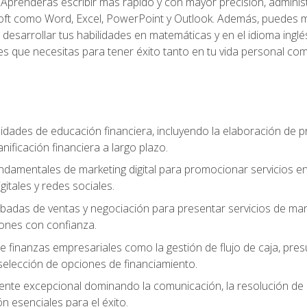
Aprenderás escribir más rápido y con mayor precisión, adminis
ft como Word, Excel, PowerPoint y Outlook. Además, puedes me
desarrollar tus habilidades en matemáticas y en el idioma inglés.
es que necesitas para tener éxito tanto en tu vida personal com
lidades de educación financiera, incluyendo la elaboración de p
planificación financiera a largo plazo.
ndamentales de marketing digital para promocionar servicios en l
gitales y redes sociales.
badas de ventas y negociación para presentar servicios de mane
iones con confianza.
de finanzas empresariales como la gestión de flujo de caja, pre
selección de opciones de financiamiento.
liente excepcional dominando la comunicación, la resolución de co
ón esenciales para el éxito.