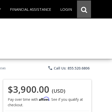
Y
FINANCIAL ASSISTANCE
LOGIN
phone
Call Us: 855.520.6806
cias
$3,900.00
(USD)
Affirm
Pay over time with
. See if you qualify at
checkout.