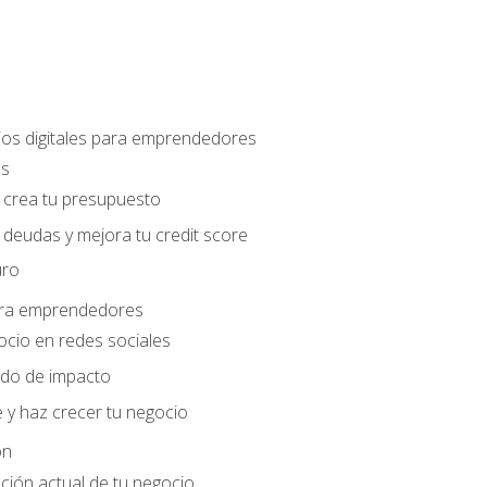
os digitales para emprendedores
es
 crea tu presupuesto
 deudas y mejora tu credit score
uro
para emprendedores
ocio en redes sociales
ido de impacto
 y haz crecer tu negocio
ón
ación actual de tu negocio