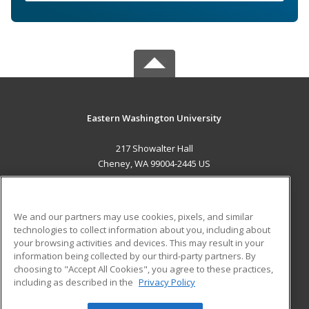
Eastern Washington University
217 Showalter Hall
Cheney, WA 99004-2445 US
MAIN CONTENT
Career Training
We and our partners may use cookies, pixels, and similar
technologies to collect information about you, including about
ADDITIONAL RESOURCES
your browsing activities and devices. This may result in your
information being collected by our third-party partners. By
Military
Student Blog
choosing to "Accept All Cookies", you agree to these practices,
Financial Assistance
including as described in the
Privacy Policy
Help