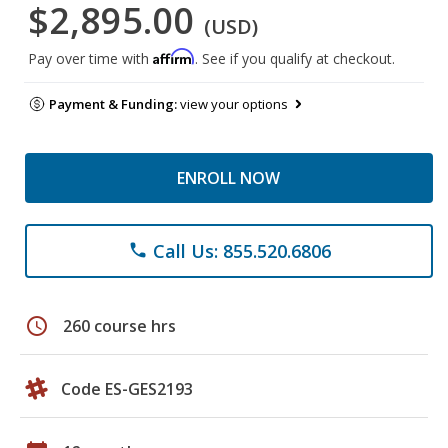
$2,895.00
(USD)
Affirm
Pay over time with
. See if you qualify at checkout.
Payment & Funding:
view your options
ENROLL NOW
Call Us: 855.520.6806
phone
schedule
260 course hrs
Code ES-GES2193