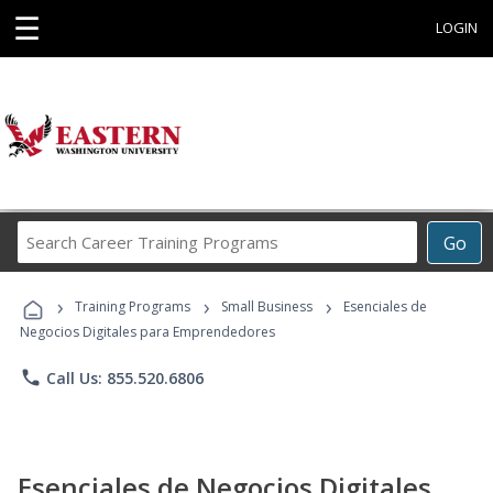
☰
LOGIN
Search
Go
Career
Training
›
›
›
Programs
Training Programs
Small Business
Esenciales de
Negocios Digitales para Emprendedores
phone
Call Us: 855.520.6806
Esenciales de Negocios Digitales