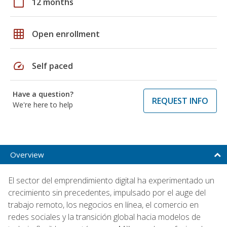
calendar_today
12 months
grid_on
Open enrollment
speed
Self paced
Have a question?
REQUEST INFO
We're here to help
Overview
El sector del emprendimiento digital ha experimentado un
crecimiento sin precedentes, impulsado por el auge del
trabajo remoto, los negocios en línea, el comercio en
redes sociales y la transición global hacia modelos de