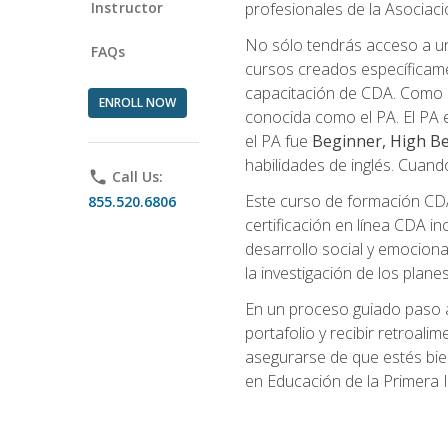
Instructor
profesionales de la Asocia
No sólo tendrás acceso a un
FAQs
cursos creados específicamen
capacitación de CDA. Como 
ENROLL NOW
conocida como el PA. El PA e
el PA fue
Beginner, High Be
habilidades de inglés. Cuand
phone
Call Us:
Este curso de formación CDA 
855.520.6806
certificación en línea CDA in
desarrollo social y emocional,
la investigación de los plane
En un proceso guiado paso a
portafolio y recibir retroali
asegurarse de que estés bien 
en Educación de la Primera I