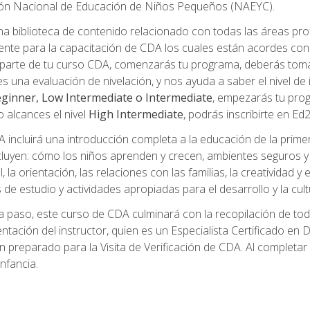
ción Nacional de Educación de Niños Pequeños (NAEYC).
a biblioteca de contenido relacionado con todas las áreas pr
te para la capacitación de CDA los cuales están acordes con l
parte de tu curso CDA, comenzarás tu programa, deberás toma
s una evaluación de nivelación, y nos ayuda a saber el nivel de 
ginner, Low Intermediate o Intermediate
, empezarás tu pro
o alcances el nivel
High Intermediate
, podrás inscribirte en Ed
incluirá una introducción completa a la educación de la prime
cluyen: cómo los niños aprenden y crecen, ambientes seguros y sa
 la orientación, las relaciones con las familias, la creatividad y
s de estudio y actividades apropiadas para el desarrollo y la cul
 paso, este curso de CDA culminará con la recopilación de toda
mentación del instructor, quien es un Especialista Certificado e
preparado para la Visita de Verificación de CDA. Al completar el
nfancia.