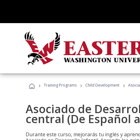
›
›
›
Training Programs
Child Development
Asocia
Asociado de Desarroll
central (De Español a
Durante este curso, mejorarás tu inglés y aprend