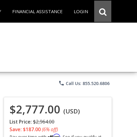
Y
FINANCIAL ASSISTANCE
LOGIN
phone
Call Us: 855.520.6806
$2,777.00
(USD)
List Price:
$2,964.00
Save: $187.00
(6% off)
Affirm
Pay over time with
. See if you qualify at