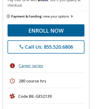
checkout.
Payment & Funding:
view your options
ENROLL NOW
Call Us: 855.520.6806
phone
info
Career series
schedule
280 course hrs
Code BIL-GES2139