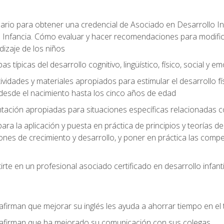
ario para obtener una credencial de Asociado en Desarrollo Inf
 Infancia. Cómo evaluar y hacer recomendaciones para modificar 
dizaje de los niños
as típicas del desarrollo cognitivo, lingüístico, físico, social y e
ividades y materiales apropiados para estimular el desarrollo físic
desde el nacimiento hasta los cinco años de edad
entación apropiadas para situaciones específicas relacionadas 
ra la aplicación y puesta en práctica de principios y teorías de
nes de crecimiento y desarrollo, y poner en práctica las compe
rte en un profesional asociado certificado en desarrollo infanti
afirman que mejorar su inglés les ayuda a ahorrar tiempo en el 
 afirman que ha mejorado su comunicación con sus colegas