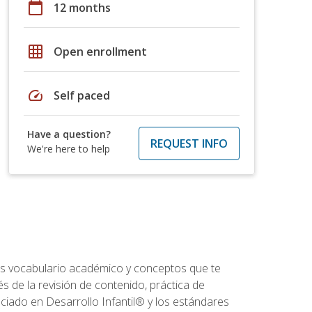
calendar_today
12 months
grid_on
Open enrollment
speed
Self paced
Have a question?
REQUEST INFO
We're here to help
rás vocabulario académico y conceptos que te
s de la revisión de contenido, práctica de
iado en Desarrollo Infantil® y los estándares