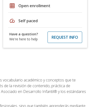
grid_on
Open enrollment
speed
Self paced
Have a question?
REQUEST INFO
We're here to help
rás vocabulario académico y conceptos que te
s de la revisión de contenido, práctica de
 Asociado en Desarrollo Infantil® y los estándares
ofesionales, sino que también aprenderás mediante