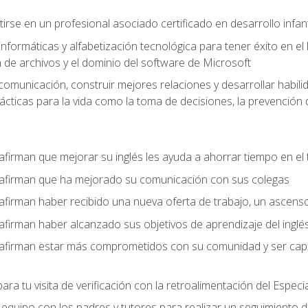
rse en un profesional asociado certificado en desarrollo infant
informáticas y alfabetización tecnológica para tener éxito en el 
n de archivos y el dominio del software de Microsoft
comunicación, construir mejores relaciones y desarrollar habili
cticas para la vida como la toma de decisiones, la prevención de
afirman que mejorar su inglés les ayuda a ahorrar tiempo en el 
 afirman que ha mejorado su comunicación con sus colegas
afirman haber recibido una nueva oferta de trabajo, un ascens
afirman haber alcanzado sus objetivos de aprendizaje del inglé
afirman estar más comprometidos con su comunidad y ser capac
ara tu visita de verificación con la retroalimentación del Especi
quipo con los padres y tutores para realizar un seguimiento de l