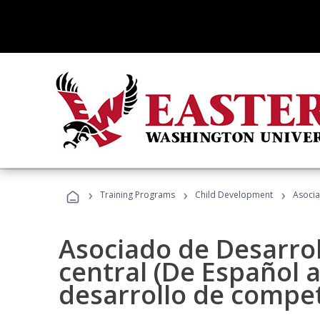
›
›
›
Training Programs
Child Development
Asocia
Asociado de Desarroll
central (De Español a
desarrollo de compe