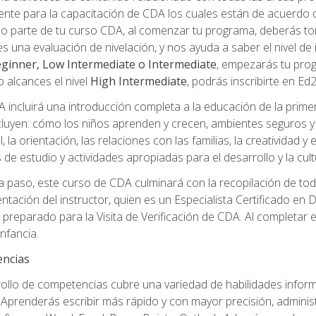
nte para la capacitación de CDA los cuales están de acuerdo co
o parte de tu curso CDA, al comenzar tu programa, deberás to
s una evaluación de nivelación, y nos ayuda a saber el nivel de 
ginner, Low Intermediate o Intermediate
, empezarás tu pro
o alcances el nivel
High Intermediate
, podrás inscribirte en Ed
incluirá una introducción completa a la educación de la prime
cluyen: cómo los niños aprenden y crecen, ambientes seguros y sa
 la orientación, las relaciones con las familias, la creatividad y
s de estudio y actividades apropiadas para el desarrollo y la cul
 paso, este curso de CDA culminará con la recopilación de toda
mentación del instructor, quien es un Especialista Certificado e
reparado para la Visita de Verificación de CDA. Al completar el 
nfancia.
encias
rollo de competencias cubre una variedad de habilidades informá
Aprenderás escribir más rápido y con mayor precisión, adminis