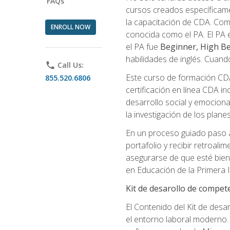
FAQs
cursos creados específicame
la capacitación de CDA. Com
ENROLL NOW
conocida como el PA. El PA e
el PA fue
Beginner, High Be
habilidades de inglés. Cuand
phone
Call Us:
Este curso de formación CDA 
855.520.6806
certificación en línea CDA in
desarrollo social y emocional,
la investigación de los plane
En un proceso guiado paso a
portafolio y recibir retroali
asegurarse de que esté bien p
en Educación de la Primera I
Kit de desarollo de compet
El Contenido del Kit de desa
el entorno laboral moderno. 