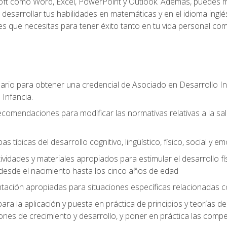
ft como Word, Excel, PowerPoint y Outlook. Además, puedes me
desarrollar tus habilidades en matemáticas y en el idioma inglés.
es que necesitas para tener éxito tanto en tu vida personal com
ario para obtener una credencial de Asociado en Desarrollo Inf
 Infancia.
comendaciones para modificar las normativas relativas a la sal
as típicas del desarrollo cognitivo, lingüístico, físico, social y e
ividades y materiales apropiados para estimular el desarrollo físic
desde el nacimiento hasta los cinco años de edad
entación apropiadas para situaciones específicas relacionadas 
ra la aplicación y puesta en práctica de principios y teorías de
nes de crecimiento y desarrollo, y poner en práctica las compe