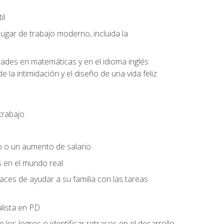
il
lugar de trabajo moderno, incluida la
dades en matemáticas y en el idioma inglés
 la intimidación y el diseño de una vida feliz
trabajo
o o un aumento de salario
s en el mundo real
es de ayudar a su familia con las tareas
alista en PD
os logros o identificar retrasos en el desarrollo.