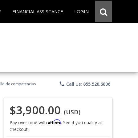
Y
FINANCIAL ASSISTANCE
LOGIN
phone
Call Us: 855.520.6806
rollo de competencias
$3,900.00
(USD)
Affirm
Pay over time with
. See if you qualify at
checkout.