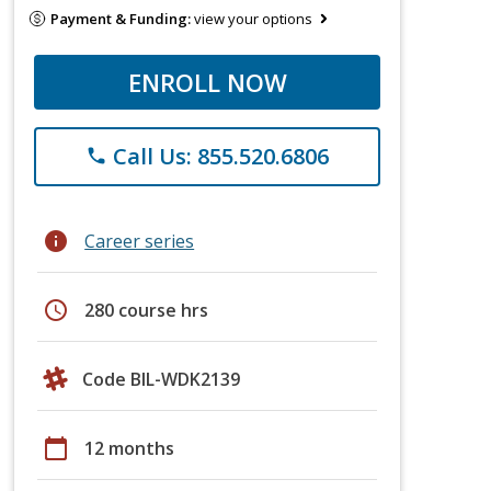
Payment & Funding:
view your options
ENROLL NOW
Call Us: 855.520.6806
phone
info
Career series
schedule
280 course hrs
Code BIL-WDK2139
calendar_today
12 months