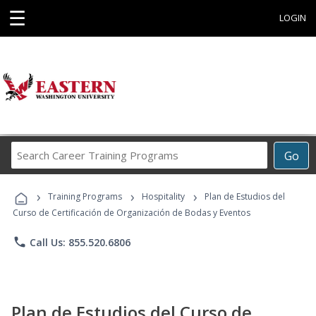
☰
LOGIN
Search
Go
Career
Training
›
›
›
Programs
Training Programs
Hospitality
Plan de Estudios del
Curso de Certificación de Organización de Bodas y Eventos
phone
Call Us: 855.520.6806
Plan de Estudios del Curso de