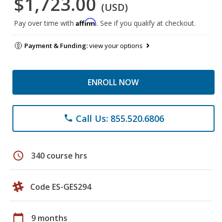
$1,723.00
(USD)
Affirm
Pay over time with
. See if you qualify at checkout.
Payment & Funding:
view your options
ENROLL NOW
Call Us: 855.520.6806
phone
schedule
340 course hrs
Code ES-GES294
calendar_today
9 months