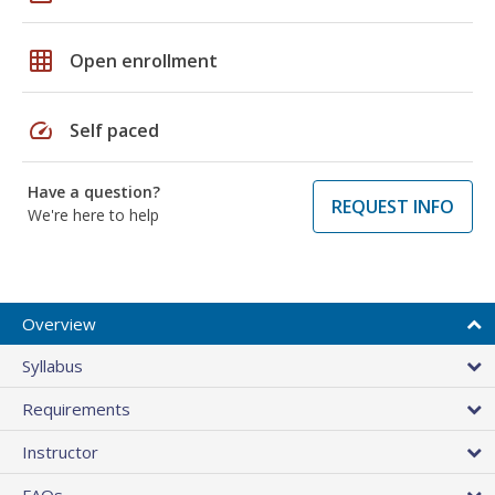
grid_on
Open enrollment
speed
Self paced
Have a question?
REQUEST INFO
We're here to help
Overview
Syllabus
Requirements
Instructor
FAQs