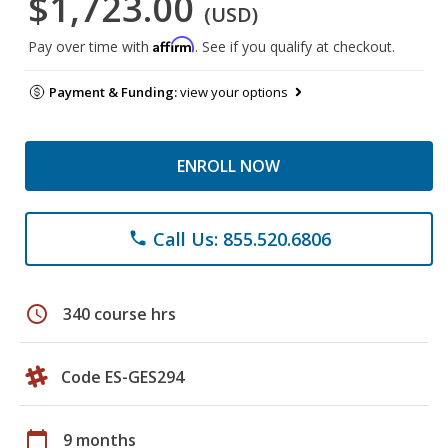
$1,723.00
(USD)
Affirm
Pay over time with
. See if you qualify at checkout.
Payment & Funding:
view your options
ENROLL NOW
Call Us: 855.520.6806
phone
schedule
340 course hrs
Code ES-GES294
calendar_today
9 months