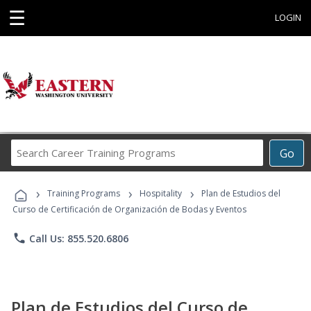
☰
LOGIN
Search
Go
Career
Training
›
›
›
Programs
Training Programs
Hospitality
Plan de Estudios del
Curso de Certificación de Organización de Bodas y Eventos
phone
Call Us: 855.520.6806
Plan de Estudios del Curso de