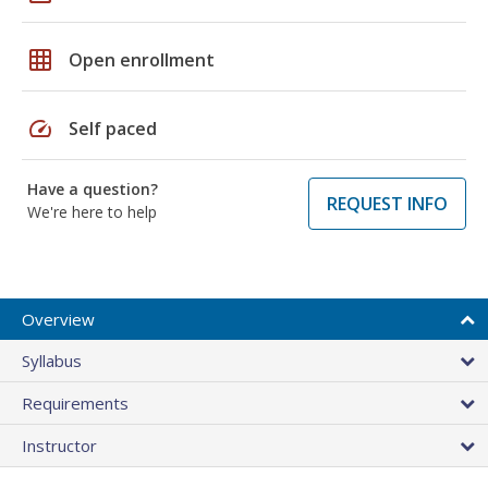
grid_on
Open enrollment
speed
Self paced
Have a question?
REQUEST INFO
We're here to help
Overview
Syllabus
Requirements
Instructor