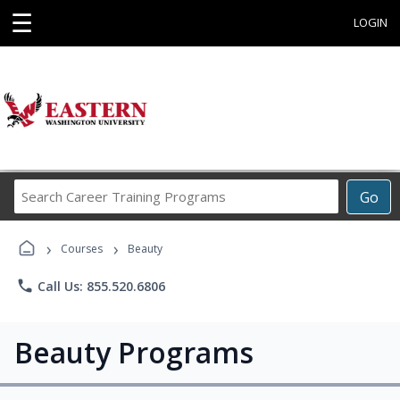
☰
LOGIN
Search
Go
Career
Training
›
›
Programs
Courses
Beauty
phone
Call Us: 855.520.6806
Beauty Programs